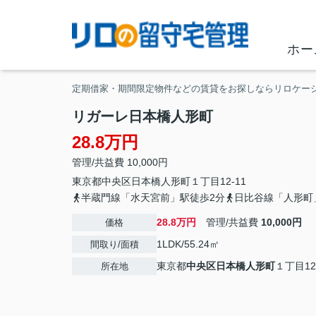
ホー
定期借家・期間限定物件などの賃貸をお探しならリロケー
リガーレ日本橋人形町
28.8万円
管理/共益費 10,000円
東京都
中央区
日本橋人形町
１丁目12-11
半蔵門線「水天宮前」駅徒歩2分
日比谷線「人形町
28.8万円
管理/共益費
10,000円
価格
1LDK/55.24㎡
間取り/面積
東京都
中央区
日本橋人形町
１丁目12
所在地