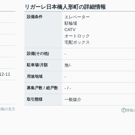
リガーレ日本橋人形町の詳細情報
設備条件
エレベーター
駐輪場
CATV
オートロック
宅配ボックス
設備(その他)
-
駐車場/月額
無/-
2-11
用途地域
-
募集戸数 / 総戸数
- / -
取引態様
一般媒介
情報の見方
情報