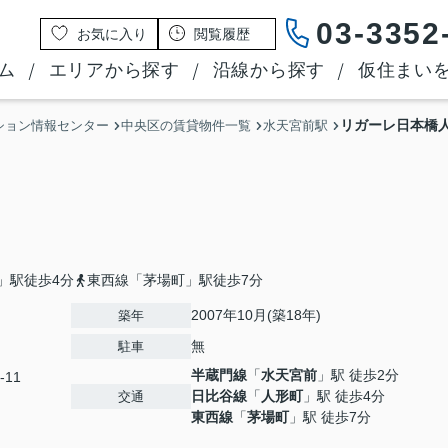
03-3352
お気に入り
閲覧履歴
ム
エリアから探す
沿線から探す
仮住まい
リガーレ日本橋
ション情報センター
中央区の賃貸物件一覧
水天宮前駅
」駅徒歩4分
東西線「茅場町」駅徒歩7分
2007年10月(築18年)
築年
無
駐車
半蔵門線
「
水天宮前
」駅 徒歩2分
-11
日比谷線
「
人形町
」駅 徒歩4分
交通
東西線
「
茅場町
」駅 徒歩7分