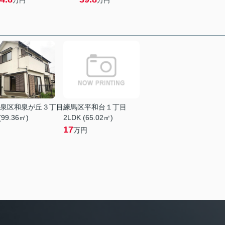
万円
万円
泉区和泉が丘３丁目
練馬区平和台１丁目
(99.36㎡)
2LDK (65.02㎡)
17
万円