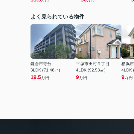
万円
万円
よく見られている物件
鎌倉市寺分
平塚市田村９丁目
横浜市
3LDK (71.48㎡)
4LDK (92.53㎡)
4LDK 
19.5
9
9
万円
万円
万円