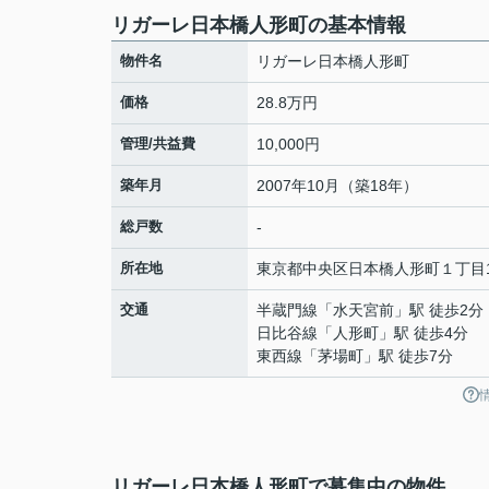
リガーレ日本橋人形町の基本情報
物件名
リガーレ日本橋人形町
価格
28.8万円
管理/共益費
10,000円
築年月
2007年10月（築18年）
総戸数
-
所在地
東京都
中央区
日本橋人形町
１丁目1
交通
半蔵門線
「
水天宮前
」駅 徒歩2分
日比谷線
「
人形町
」駅 徒歩4分
東西線
「
茅場町
」駅 徒歩7分
リガーレ日本橋人形町で募集中の物件