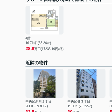
4階
16.71坪 (55.24㎡)
28.8
万円(17235.19円/坪)
近隣の物件
中央区新川２丁目
中央区佃３丁目
2LDK (59.80㎡)
1SLDK (75.22㎡)
3
33.5
30
5