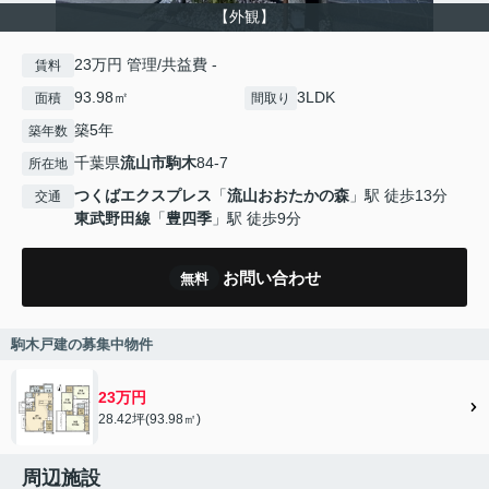
【外観】
23万円 管理/共益費 -
賃料
93.98㎡
3LDK
面積
間取り
築5年
築年数
千葉県
流山市
駒木
84-7
所在地
つくばエクスプレス
「
流山おおたかの森
」駅 徒歩13分
交通
東武野田線
「
豊四季
」駅 徒歩9分
お問い合わせ
無料
駒木戸建の募集中物件
23万円
28.42坪(93.98㎡)
周辺施設