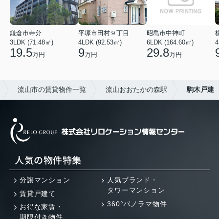
鎌倉市寺分
平塚市田村９丁目
昭島市中神町
3LDK (71.48㎡)
4LDK (92.53㎡)
6LDK (164.60㎡)
4
19.5
9
29.8
万円
万円
万円
流山市の賃貸物件一覧
流山おおたかの森駅
駒木戸建
人気の物件特集
分譲マンション
人気ブランド・
タワーマンション
賃貸戸建て
360°パノラマ物件
お得な家賃・
期限付き物件