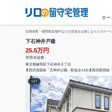
ホー
定期借家・期間限定物件などの賃貸をお探しならリロケー
下石神井戸建
25.5万円
管理/共益費 -
東京都
練馬区
下石神井
６丁目
西武池袋線「石神井公園」駅徒歩14分
西武新宿線「
1
/
17