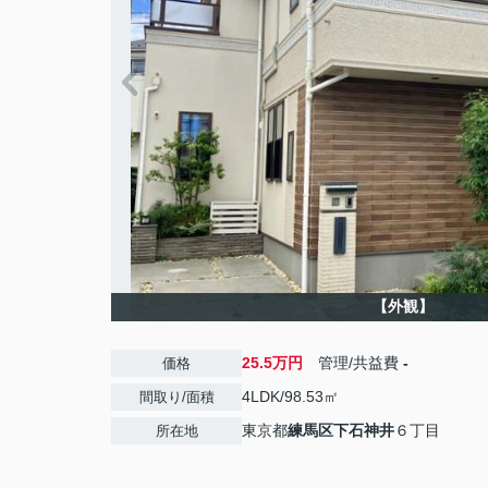
【外観】
25.5万円
管理/共益費
-
価格
4LDK/98.53㎡
間取り/面積
東京都
練馬区
下石神井
６丁目
所在地