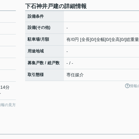
下石神井戸建の詳細情報
設備条件
設備(その他)
-
駐車場/月額
有/0円 [全長]0/[全幅]0/[全高]0/[総重量
用途地域
-
募集戸数 / 総戸数
- / -
取引態様
専任媒介
情報
14分
分
情報の見方