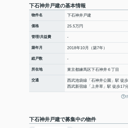
下石神井戸建の基本情報
物件名
下石神井戸建
価格
25.5万円
管理/共益費
-
築年月
2018年10月（築7年）
総戸数
-
所在地
東京都
練馬区
下石神井
６丁目
交通
西武池袋線
「
石神井公園
」駅 徒歩
西武新宿線
「
上井草
」駅 徒歩17
下石神井戸建で募集中の物件