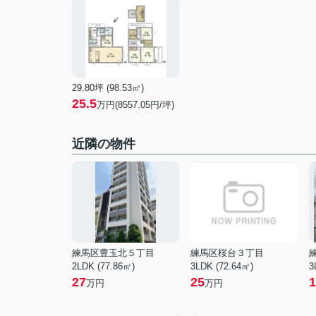
29.80坪 (98.53㎡)
25.5
万円(8557.05円/坪)
近隣の物件
練馬区豊玉北５丁目
練馬区桜台３丁目
2LDK (77.86㎡)
3LDK (72.64㎡)
3
27
25
1
万円
万円