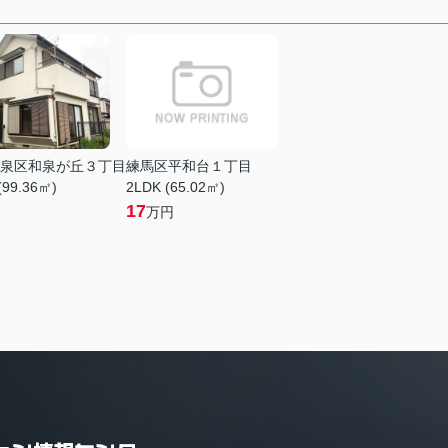
泉区和泉が丘３丁目
練馬区平和台１丁目
(99.36㎡)
2LDK (65.02㎡)
17
万円