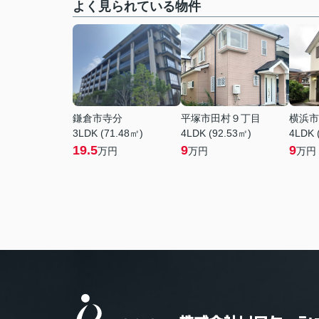
よく見られている物件
鎌倉市寺分
平塚市田村９丁目
横浜市
3LDK (71.48㎡)
4LDK (92.53㎡)
4LDK 
19.5
9
9
万円
万円
万円