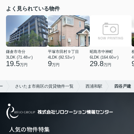
よく見られている物件
鎌倉市寺分
平塚市田村９丁目
昭島市中神町
3LDK (71.48㎡)
4LDK (92.53㎡)
6LDK (164.60㎡)
4
19.5
9
29.8
万円
万円
万円
ー
さいたま市南区の賃貸物件一覧
西浦和駅
四谷戸建
人気の物件特集