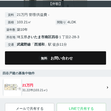
【外観】
21万円 管理/共益費 -
賃料
103.21㎡
4LDK
面積
間取り
築10年
築年数
埼玉県
さいたま市南区
四谷
１丁目2-28-3
所在地
武蔵野線
「
西浦和
」駅 徒歩11分
交通
お問い合わせ
無料
四谷戸建の募集中物件
21万円
31.22坪(103.21㎡)
メールで共有する
LINEで共有する