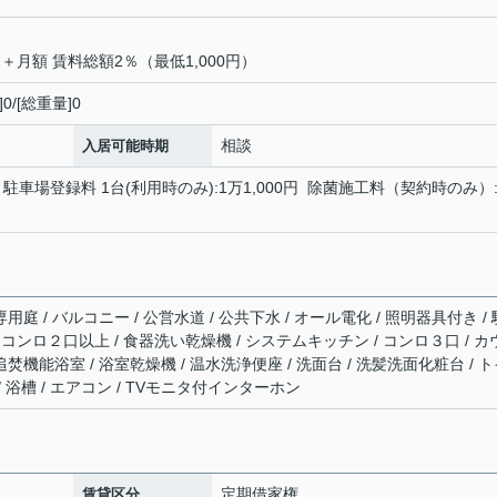
＋月額 賃料総額2％（最低1,000円）
]0/[総重量]0
相談
入居可能時期
 駐車場登録料 1台(利用時のみ):1万1,000円 除菌施工料（契約時のみ）:
用庭 / バルコニー / 公営水道 / 公共下水 / オール電化 / 照明器具付き / 
/ コンロ２口以上 / 食器洗い乾燥機 / システムキッチン / コンロ３口 / カ
追焚機能浴室 / 浴室乾燥機 / 温水洗浄便座 / 洗面台 / 洗髪洗面化粧台 / 
/ 浴槽 / エアコン / TVモニタ付インターホン
定期借家権
賃貸区分