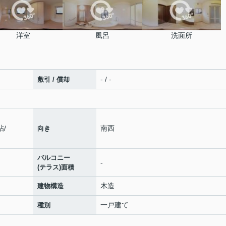
洋室
風呂
洗面所
- / -
敷引 / 償却
帖
/
南西
向き
バルコニー
-
(テラス)面積
木造
建物構造
一戸建て
種別