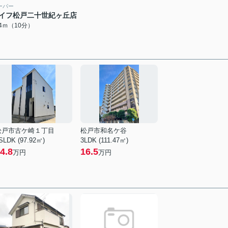
ーパー
イフ松戸二十世紀ヶ丘店
64ｍ（10分）
松戸市古ケ崎１丁目
松戸市和名ケ谷
SLDK (97.92㎡)
3LDK (111.47㎡)
4.8
16.5
万円
万円