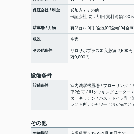
保証会社 / 料金
必加入 / その他
保証会社 要：初回 賃料総額100％
駐車場 / 月額
有(2台) / 0円 [全長]0/[全幅]0/[全高
空家
現況
その他条件
リロサポプラス加入必須:2,500円
万9,800円
設備条件
設備条件
室内洗濯機置場 / フローリング / 専
車2台可 / IHクッキングヒーター 
ターキッチン / バス・トイレ別 / 
レ２ヶ所 / シャワー / 独立洗面台 
その他
定期借家 2026年9月30日まで
契約期間