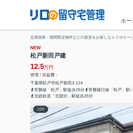
ホー
定期借家・期間限定物件などの賃貸をお探しならリロケー
NEW
松戸新田戸建
12.5
万円
管理 / 共益費 -
千葉県
松戸市
松戸新田
3-124
常磐線「松戸」駅徒歩25分
常磐緩行線「松戸」駅バ
北総鉄道「北国分」駅徒歩25分
1
/
20