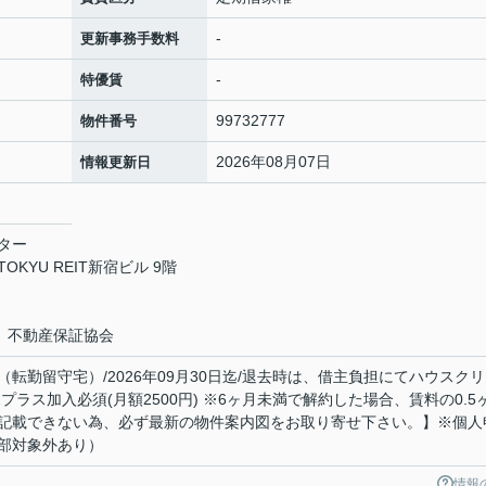
-
更新事務手数料
-
特優賃
99732777
物件番号
2026年08月07日
情報更新日
ター
KYU REIT新宿ビル 9階
）不動産保証協会
契約（転勤留守宅）/2026年09月30日迄/退去時は、借主負担にてハウスク
ラス加入必須(月額2500円) ※6ヶ月未満で解約した場合、賃料の0.5
記載できない為、必ず最新の物件案内図をお取り寄せ下さい。】※個人
部対象外あり）
情報