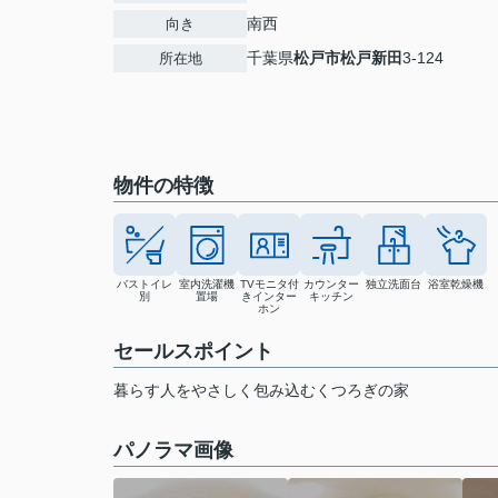
南西
向き
千葉県
松戸市
松戸新田
3-124
所在地
物件の特徴
バストイレ
室内洗濯機
TVモニタ付
カウンター
独立洗面台
浴室乾燥機
別
置場
きインター
キッチン
ホン
セールスポイント
暮らす人をやさしく包み込むくつろぎの家
パノラマ画像