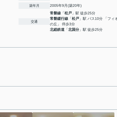
2005年9月(築20年)
築年月
常磐線
「
松戸
」駅 徒歩25分
常磐緩行線
「
松戸
」駅 バス10分 「フィ
交通
の丘」 停歩3分
北総鉄道
「
北国分
」駅 徒歩25分