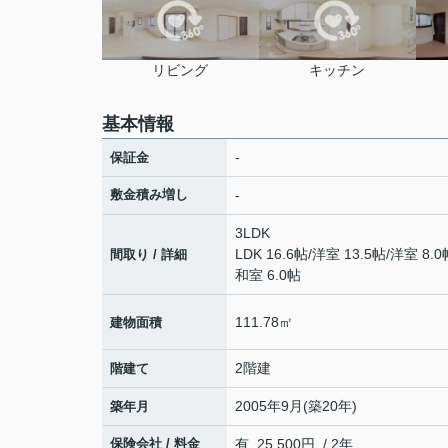
リビング
キッチン
基本情報
-
保証金
敷金積み増し
-
3LDK
LDK 16.6帖
/
洋室 13.5帖
/
洋室 8.0
間取り / 詳細
和室 6.0帖
111.78㎡
建物面積
2階建
階建て
2005年9月(築20年)
築年月
保険会社 / 料金
有 25,500円 / 2年