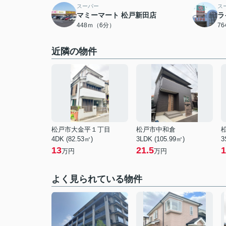
スーパー
ス
マミーマート 松戸新田店
ラ
448ｍ（6分）
7
近隣の物件
松戸市大金平１丁目
松戸市中和倉
4DK (82.53㎡)
3LDK (105.99㎡)
3
13
21.5
1
万円
万円
よく見られている物件