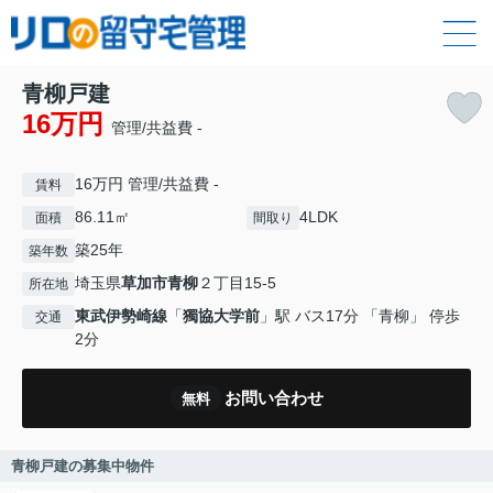
青柳戸建
16万円
管理/共益費 -
16万円 管理/共益費 -
賃料
86.11㎡
4LDK
面積
間取り
築25年
築年数
埼玉県
草加市
青柳
２丁目15-5
所在地
東武伊勢崎線
「
獨協大学前
」駅 バス17分 「青柳」 停歩
交通
2分
お問い合わせ
無料
青柳戸建の募集中物件