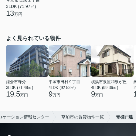
草加市長栄２丁目
3LDK (71.97㎡)
13
万円
よく見られている物件
鎌倉市寺分
平塚市田村９丁目
横浜市泉区和泉が丘３丁目
3LDK (71.48㎡)
4LDK (92.53㎡)
4LDK (99.36㎡)
2
19.5
9
9
万円
万円
万円
ロケーション情報センター
草加市の賃貸物件一覧
青柳戸建