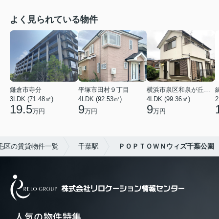
よく見られている物件
鎌倉市寺分
平塚市田村９丁目
横浜市泉区和泉が丘３丁目
3LDK (71.48㎡)
4LDK (92.53㎡)
4LDK (99.36㎡)
2
19.5
9
9
万円
万円
万円
毛区の賃貸物件一覧
千葉駅
ＰＯＰＴＯＷＮウィズ千葉公園
人気の物件特集