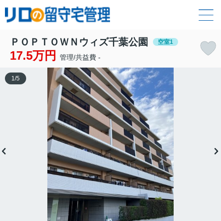
ＰＯＰＴＯＷＮウィズ千葉公園
空室1
17.5万円
管理/共益費 -
1
/
5