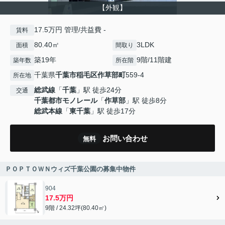
【外観】
17.5万円 管理/共益費 -
賃料
80.40㎡
3LDK
面積
間取り
築19年
9階/11階建
築年数
所在階
千葉県
千葉市稲毛区
作草部町
559-4
所在地
総武線
「
千葉
」駅 徒歩24分
交通
千葉都市モノレール
「
作草部
」駅 徒歩8分
総武本線
「
東千葉
」駅 徒歩17分
お問い合わせ
無料
ＰＯＰＴＯＷＮウィズ千葉公園の募集中物件
904
17.5万円
9階 / 24.32坪(80.40㎡)