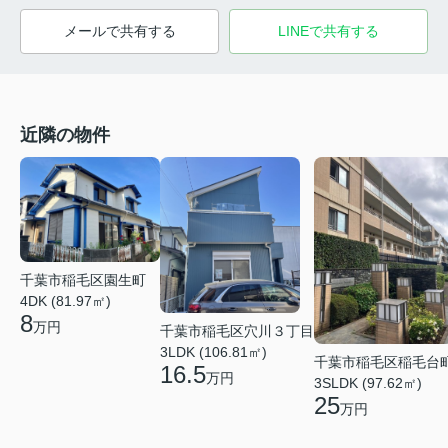
メールで共有する
LINEで共有する
近隣の物件
千葉市稲毛区園生町
4DK (81.97㎡)
8
万円
千葉市稲毛区穴川３丁目
3LDK (106.81㎡)
千葉市稲毛区稲毛台
16.5
万円
3SLDK (97.62㎡)
25
万円