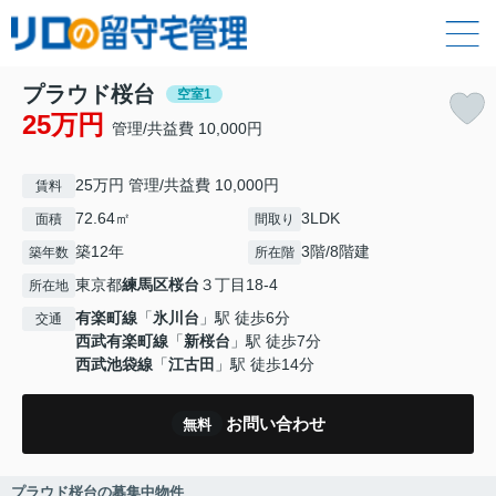
プラウド桜台
空室1
25万円
管理/共益費 10,000円
25万円 管理/共益費 10,000円
賃料
72.64㎡
3LDK
面積
間取り
築12年
3階/8階建
築年数
所在階
東京都
練馬区
桜台
３丁目18-4
所在地
有楽町線
「
氷川台
」駅 徒歩6分
交通
西武有楽町線
「
新桜台
」駅 徒歩7分
西武池袋線
「
江古田
」駅 徒歩14分
お問い合わせ
無料
プラウド桜台の募集中物件