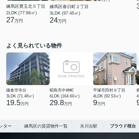
練馬区豊玉北５丁目
練馬区春日町２丁目
2LDK (77.86㎡)
3LDK (97.45㎡)
27
24
万円
万円
よく見られている物件
鎌倉市寺分
昭島市中神町
平塚市田村９丁目
3LDK (71.48㎡)
6LDK (164.60㎡)
4LDK (92.53㎡)
4
19.5
29.8
9
万円
万円
万円
ンター
練馬区の賃貸物件一覧
氷川台駅
プラウド桜台