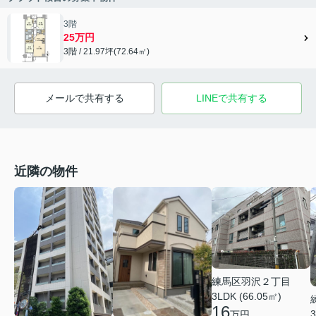
3階
25万円
3階 / 21.97坪(72.64㎡)
メールで共有する
LINEで共有する
近隣の物件
練馬区羽沢２丁目
3LDK (66.05㎡)
16
3
万円