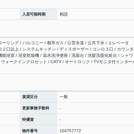
相談
入居可能時期
ーリング / バルコニー / 都市ガス / 公営水道 / 公共下水 / エレベータ
ンロ２口以上 / システムキッチン / ディスポーザー / コンロ３口 / カウン
能浴室 / 浴室乾燥機 / 温水洗浄便座 / 洗面台 / 洗髪洗面化粧台 / シャワ
ン / ウォークインクロゼット / CATV / オートロック / TVモニタ付インター
一般
賃貸区分
-
更新事務手数料
-
特優賃
104757772
物件番号