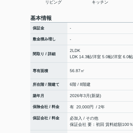
リビング
キッチン
基本情報
-
保証金
敷金積み増し
-
2LDK
間取り / 詳細
LDK 14.3帖
/
洋室 5.0帖
/
洋室 6.0帖
56.87㎡
専有面積
6階 / 8階建
所在階 / 階建て
2026年3月(新築)
築年月
保険会社 / 料金
有 20,000円 / 2年
保証会社 / 料金
必加入 / その他
保証会社 要：初回 賃料総額100％