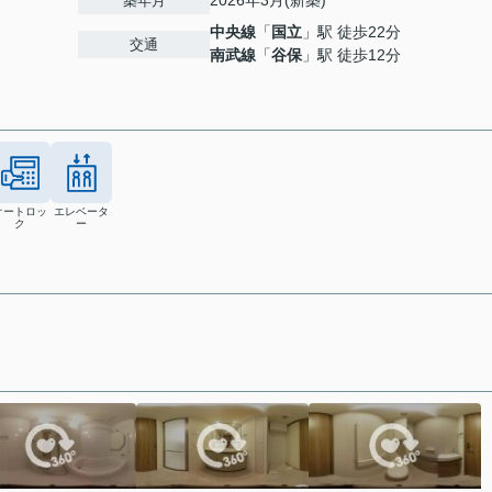
2026年3月(新築)
築年月
中央線
「
国立
」駅 徒歩22分
交通
南武線
「
谷保
」駅 徒歩12分
オートロッ
エレベータ
ク
ー