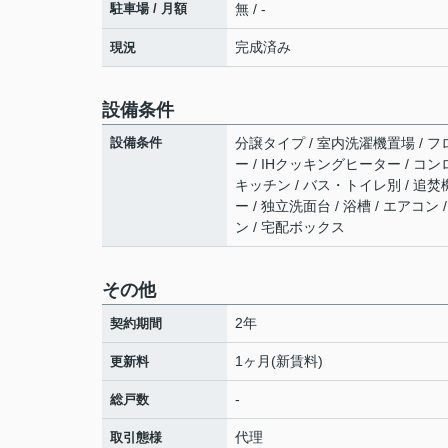
駐車場 / 月額
無 / -
完成済み
現況
設備条件
設備条件
分譲タイプ / 室内洗濯機置場 / フロ
ー / IHクッキングヒーター / コ
キッチン / バス・トイレ別 / 追焚機
ー / 独立洗面台 / 浴槽 / エアコ
ン / 宅配ボックス
その他
2年
契約期間
1ヶ月(新賃料)
更新料
-
総戸数
代理
取引態様