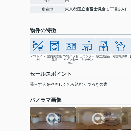
南
向き
東京都
国立市
富士見台
１丁目28-1
所在地
物件の特徴
バストイレ
室内洗濯機
TVモニタ付
カウンター
独立洗面台
浴室乾燥機
別
置場
きインター
キッチン
ホン
セールスポイント
暮らす人をやさしく包み込むくつろぎの家
パノラマ画像