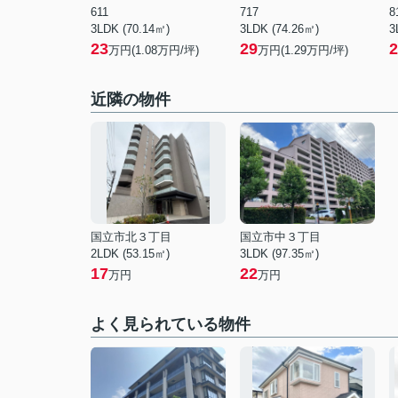
611
717
8
3LDK (70.14㎡)
3LDK (74.26㎡)
3
23
29
2
万円(
1.08
万円/坪)
万円(
1.29
万円/坪)
近隣の物件
国立市北３丁目
国立市中３丁目
2LDK (53.15㎡)
3LDK (97.35㎡)
17
22
万円
万円
よく見られている物件