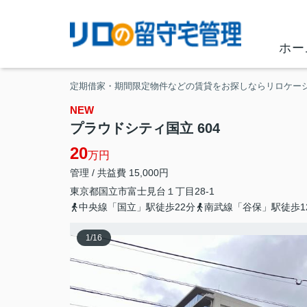
ホー
定期借家・期間限定物件などの賃貸をお探しならリロケー
NEW
プラウドシティ国立 604
20
万円
管理 / 共益費 15,000円
東京都
国立市
富士見台
１丁目28-1
中央線「国立」駅徒歩22分
南武線「谷保」駅徒歩1
1
/
16