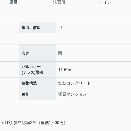
風呂
洗面所
トイレ
- / -
敷引 / 償却
南
向き
バルコニー
11.60㎡
(テラス)面積
鉄筋コンクリート
建物構造
賃貸マンション
種別
＋月額 賃料総額2％（最低1,000円）