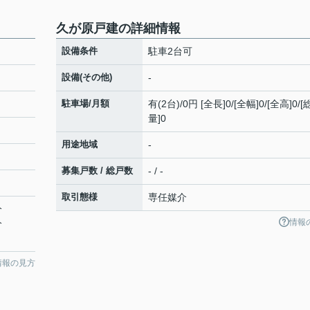
久が原戸建の詳細情報
設備条件
駐車2台可
設備(その他)
-
駐車場/月額
有(2台)/0円 [全長]0/[全幅]0/[全高]0/
量]0
用途地域
-
募集戸数 / 総戸数
- / -
取引態様
専任媒介
分
情報
分
情報の見方