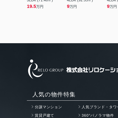
3LDK (71.48㎡)
4LDK (92.53㎡)
4LDK 
19.5
9
9
万円
万円
万円
人気の物件特集
分譲マンション
人気ブランド・タワ
賃貸戸建て
360°パノラマ物件