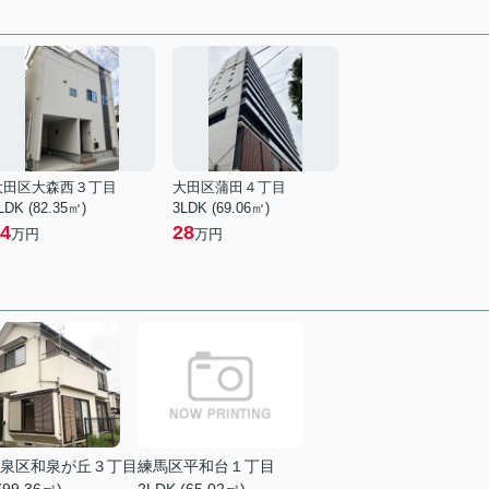
大田区大森西３丁目
大田区蒲田４丁目
LDK (82.35㎡)
3LDK (69.06㎡)
4
28
万円
万円
泉区和泉が丘３丁目
練馬区平和台１丁目