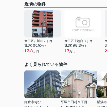
近隣の物件
大田区石川町２丁目
大田区上池台３丁目
3LDK (60.50㎡)
3LDK (62.10㎡)
3
17.8
17
2
万円
万円
よく見られている物件
鎌倉市寺分
平塚市田村９丁目
横浜市