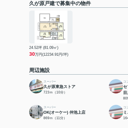
久が原戸建で募集中の物件
24.52坪 (81.09㎡)
30
万円(12234.91円/坪)
周辺施設
スーパー
コ
久が原東急ストア
セ
723ｍ（10分）
目
8
スーパー
コ
OK(オーケー) 仲池上店
ミ
869ｍ（11分）
1