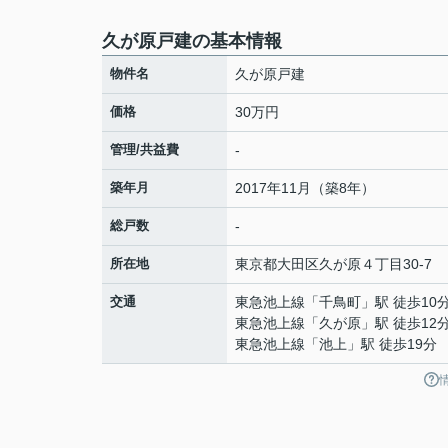
久が原戸建の基本情報
物件名
久が原戸建
価格
30万円
管理/共益費
-
築年月
2017年11月（築8年）
総戸数
-
所在地
東京都
大田区
久が原
４丁目30-7
交通
東急池上線
「
千鳥町
」駅 徒歩10
東急池上線
「
久が原
」駅 徒歩12
東急池上線
「
池上
」駅 徒歩19分