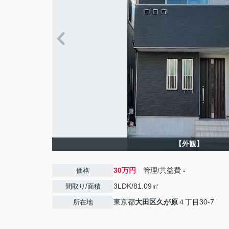
【外観】
30万円
管理/共益費
-
価格
3LDK/81.09㎡
間取り/面積
東京都
大田区
久が原
４丁目30-7
所在地