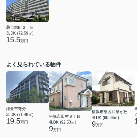
蕨市錦町２丁目
3LDK (72.59㎡)
15.5
万円
よく見られている物件
鎌倉市寺分
横浜市泉区和泉が丘３丁目
3LDK (71.48㎡)
2
平塚市田村９丁目
4LDK (99.36㎡)
19.5
4LDK (92.53㎡)
9
万円
万円
9
万円