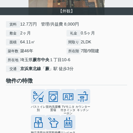
【外観】
12.7万円 管理/共益費 8,000円
賃料
2ヶ月
0.5ヶ月
敷金
礼金
64.11㎡
2LDK
面積
間取り
築46年
7階/9階建
築年数
所在階
埼玉県
蕨市
中央
１丁目10-6
所在地
京浜東北線
「
蕨
」駅 徒歩3分
交通
物件の特徴
バストイレ
室内洗濯機
TVモニタ
カウンター
別
置場
付きインタ
キッチン
ーホン
独立洗面台
浴室乾燥機
エレベータ