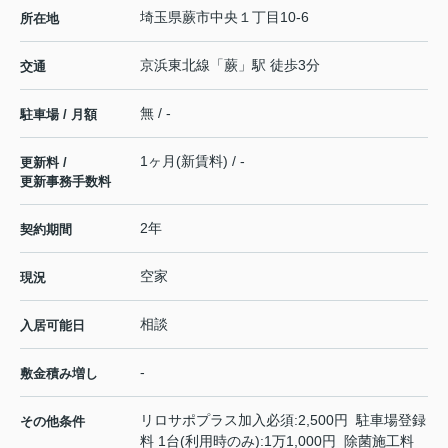
埼玉県
蕨市
中央
１丁目10-6
所在地
京浜東北線
「
蕨
」駅 徒歩3分
交通
無 / -
駐車場 / 月額
1ヶ月(新賃料) / -
更新料 /
更新事務手数料
2年
契約期間
空家
現況
相談
入居可能日
-
敷金積み増し
リロサポプラス加入必須:2,500円 駐車場登録
その他条件
料 1台(利用時のみ):1万1,000円 除菌施工料