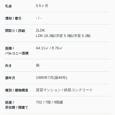
0.5ヶ月
礼金
- / -
償却 / 敷引
2LDK
間取り / 詳細
LDK 18.2帖
/
洋室 5.3帖
/
洋室 6.2帖
64.11㎡ / 8.76㎡
面積 /
バルコニー面積
南
向き
1980年7月(築46年)
築年月
賃貸マンション / 鉄筋コンクリート
種別 / 建物構造
702 / 7階 / 9階建
部屋 /
所在階 / 階建て