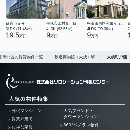
鎌倉市寺分
平塚市田村９丁目
横浜市泉区和泉が丘３丁目
3LDK (71.48㎡)
4LDK (92.53㎡)
4LDK (99.36㎡)
2
19.5
9
9
万円
万円
万円
ま市北区の賃貸物件一覧
鉄道博物館（大成）駅
大成町戸建
人気の物件特集
分譲マンション
人気ブランド・
タワーマンション
賃貸戸建て
360°パノラマ物件
お得な家賃・