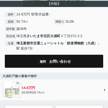
【外観】
14.8万円 管理/共益費 -
賃料
92.74㎡
3LDK
面積
間取り
築36年
築年数
埼玉県
さいたま市北区
大成町
４丁目372-2-2
所在地
埼玉新都市交通ニューシャトル
「
鉄道博物館（大成）
」
交通
駅 徒歩7分
お問い合わせ
無料
大成町戸建の募集中物件
14.8万円
28.05坪(92.74㎡)