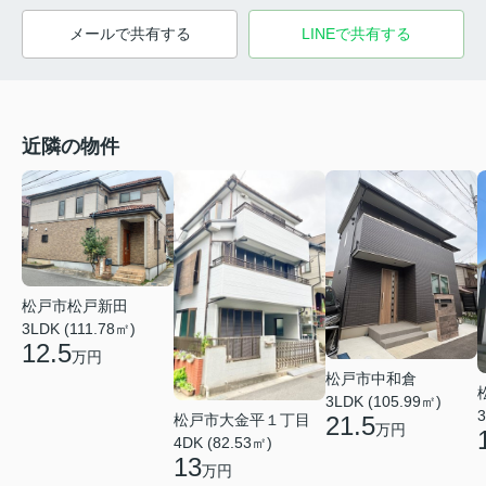
メールで共有する
LINEで共有する
近隣の物件
松戸市松戸新田
3LDK (111.78㎡)
12.5
万円
松戸市中和倉
3LDK (105.99㎡)
3
松戸市大金平１丁目
21.5
万円
4DK (82.53㎡)
13
万円