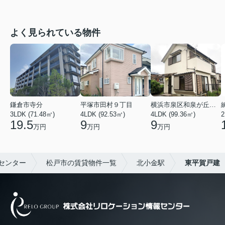
よく見られている物件
鎌倉市寺分
平塚市田村９丁目
横浜市泉区和泉が丘３丁目
3LDK (71.48㎡)
4LDK (92.53㎡)
4LDK (99.36㎡)
2
19.5
9
9
万円
万円
万円
センター
松戸市の賃貸物件一覧
北小金駅
東平賀戸建