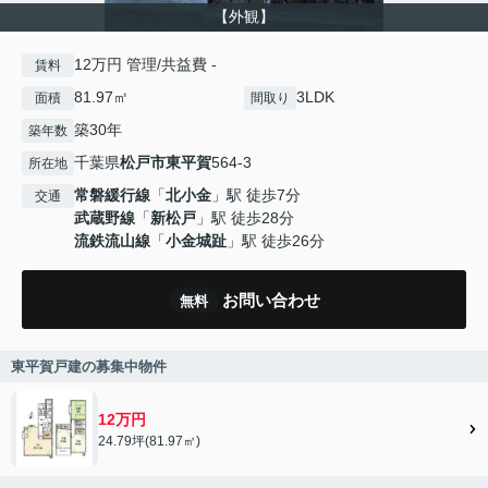
【外観】
12万円 管理/共益費 -
賃料
81.97㎡
3LDK
面積
間取り
築30年
築年数
千葉県
松戸市
東平賀
564-3
所在地
常磐緩行線
「
北小金
」駅 徒歩7分
交通
武蔵野線
「
新松戸
」駅 徒歩28分
流鉄流山線
「
小金城趾
」駅 徒歩26分
お問い合わせ
無料
東平賀戸建の募集中物件
12万円
24.79坪(81.97㎡)