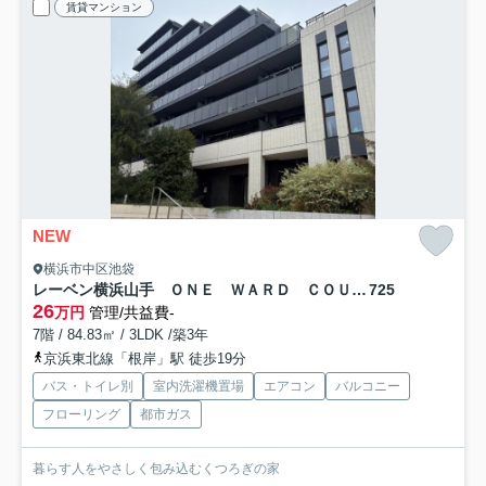
賃貸マンション
NEW
横浜市中区池袋
レーベン横浜山手 ＯＮＥ ＷＡＲＤ ＣＯＵＲＴ
725
26
万円
管理/共益費-
7階 / 84.83㎡ / 3LDK /築3年
京浜東北線「根岸」駅 徒歩19分
バス・トイレ別
室内洗濯機置場
エアコン
バルコニー
フローリング
都市ガス
暮らす人をやさしく包み込むくつろぎの家