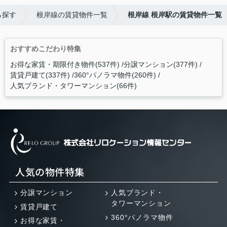
ら探す
根岸線の賃貸物件一覧
根岸線 根岸駅の賃貸物件一覧
おすすめこだわり特集
お得な家賃・期限付き物件(537件)
分譲マンション(377件)
賃貸戸建て(337件)
360°パノラマ物件(260件)
人気ブランド・タワーマンション(66件)
人気の物件特集
分譲マンション
人気ブランド・
タワーマンション
賃貸戸建て
360°パノラマ物件
お得な家賃・