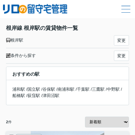
根岸線 根岸駅の賃貸物件一覧
根岸駅
変更
条件から探す
変更
おすすめの駅
浦和駅
/
国立駅
/
谷保駅
/
南浦和駅
/
千葉駅
/
三鷹駅
/
中野駅
/
船橋駅
/
荻窪駅
/
津田沼駅
2
件