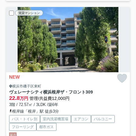
賃貸マンション
NEW
横浜市磯子区東町
ヴェレーナシティ横浜根岸ザ・フロント
309
22.8
万円
管理/共益費12,000円
3階 / 72.57㎡ / 3LDK /築6年
根岸線「根岸」駅 徒歩3分
バス・トイレ別
室内洗濯機置場
エアコン
バルコニー
フローリング
都市ガス
礼0