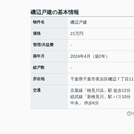
磯辺戸建の基本情報
物件名
磯辺戸建
価格
21万円
管理/共益費
-
築年月
2024年4月（築2年）
総戸数
-
所在地
千葉県
千葉市美浜区
磯辺
７丁目11-
交通
京葉線
「
検見川浜
」駅 徒歩12分
総武線
「
新検見川
」駅 バス10分
中央」 停歩6分