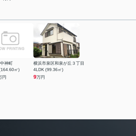
中神町
横浜市泉区和泉が丘３丁目
(164.60㎡)
4LDK (99.36㎡)
9
万円
万円