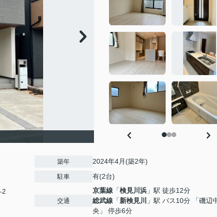
2024年4月(築2年)
築年
有(2台)
駐車
京葉線
「
検見川浜
」駅 徒歩12分
-2
総武線
「
新検見川
」駅 バス10分 「磯辺
交通
央」 停歩6分