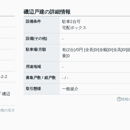
磯辺戸建の詳細情報
設備条件
駐車2台可
宅配ボックス
設備(その他)
-
駐車場/月額
有(2台)/0円 [全長]0/[全幅]0/[全高]0/
量]0
用途地域
-
2-2
募集戸数 / 総戸数
- / -
取引態様
一般媒介
 「磯辺
情報
情報の見方