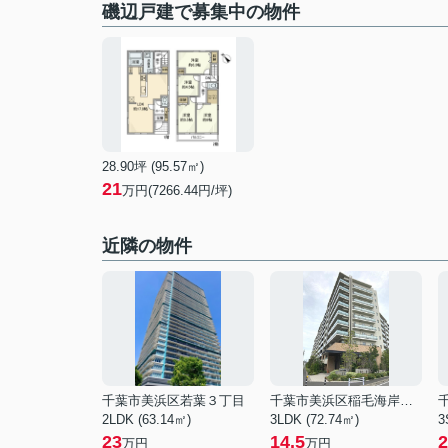
磯辺戸建で募集中の物件
28.90坪 (95.57㎡)
21
万円(7266.44円/坪)
近隣の物件
千葉市美浜区若葉３丁目
千葉市美浜区稲毛海岸５丁目
2LDK (63.14㎡)
3LDK (72.74㎡)
3
23
14.5
2
万円
万円