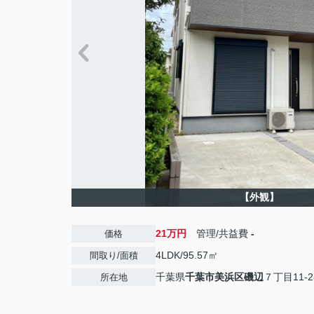
【外観】
21万円
管理/共益費
-
価格
4LDK/95.57㎡
間取り/面積
千葉県
千葉市美浜区
磯辺
７丁目11-2
所在地