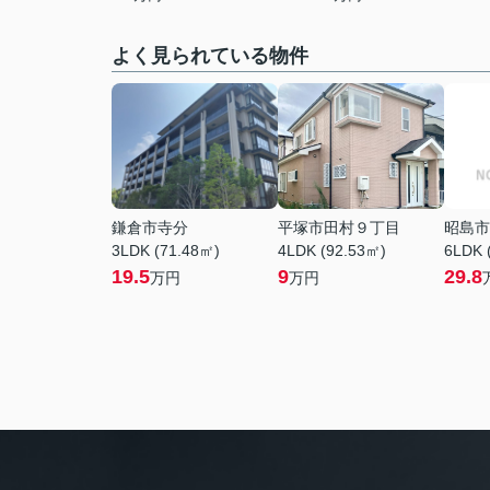
よく見られている物件
鎌倉市寺分
平塚市田村９丁目
昭島市
3LDK (71.48㎡)
4LDK (92.53㎡)
6LDK 
19.5
9
29.8
万円
万円