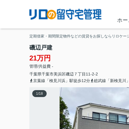
ホー
定期借家・期間限定物件などの賃貸をお探しならリロケー
磯辺戸建
21万円
管理/共益費 -
千葉県
千葉市美浜区
磯辺
７丁目11-2-2
京葉線「検見川浜」駅徒歩12分
総武線「新検見川」
1
/
18