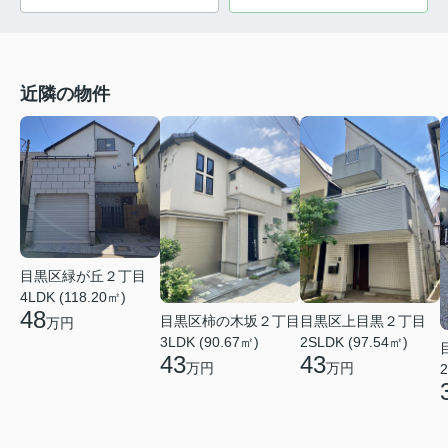
近隣の物件
目黒区緑が丘２丁目
4LDK (118.20㎡)
48
目黒区柿の木坂２丁目
目黒区上目黒２丁目
万円
3LDK (90.67㎡)
2SLDK (97.54㎡)
43
43
万円
万円
2