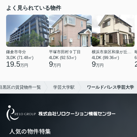
よく見られている物件
鎌倉市寺分
平塚市田村９丁目
横浜市泉区和泉が丘３丁目
3LDK (71.48㎡)
4LDK (92.53㎡)
4LDK (99.36㎡)
6
19.5
9
9
万円
万円
万円
目黒区の賃貸物件一覧
学芸大学駅
ワールドパレス学芸大学
人気の物件特集