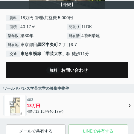
【外観】
18万円 管理/共益費 5,000円
賃料
40.17㎡
1LDK
面積
間取り
築30年
4階/5階建
築年数
所在階
東京都
目黒区
中央町
２丁目6-7
所在地
東急東横線
「
学芸大学
」駅 徒歩11分
交通
お問い合わせ
無料
ワールドパレス学芸大学の募集中物件
403
18万円
4階 / 12.15坪(40.17㎡)
メールで共有する
LINEで共有する