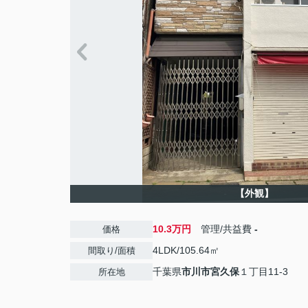
【外観】
10.3万円
管理/共益費
-
価格
4LDK/105.64㎡
間取り/面積
千葉県
市川市
宮久保
１丁目11-3
所在地