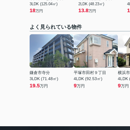
3LDK (125.04㎡)
2LDK (48.23㎡)
4
18
13.8
1
万円
万円
よく見られている物件
鎌倉市寺分
平塚市田村９丁目
横浜市
3LDK (71.48㎡)
4LDK (92.53㎡)
4LDK 
19.5
9
9
万円
万円
万円