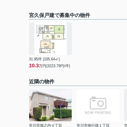
宮久保戸建で募集中の物件
31.95坪 (105.64㎡)
10.3
万円(3223.79円/坪)
近隣の物件
市川市堀之内４丁目
市川市南行徳１丁目