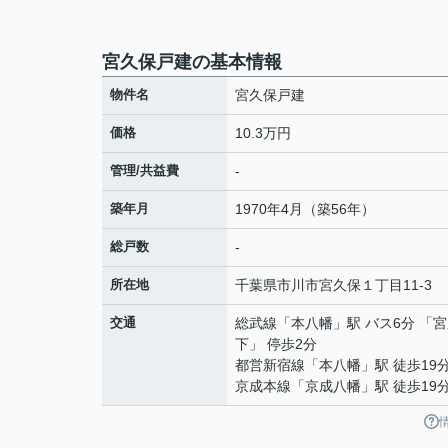
宮久保戸建の基本情報
物件名
宮久保戸建
価格
10.3万円
管理/共益費
-
築年月
1970年4月（築56年）
総戸数
-
所在地
千葉県
市川市
宮久保
１丁目11-3
交通
総武線
「
本八幡
」駅 バス6分 「
下」 停歩2分
都営新宿線
「
本八幡
」駅 徒歩19
京成本線
「
京成八幡
」駅 徒歩19