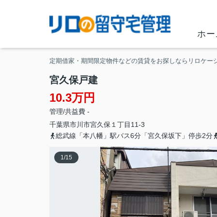
ホー
定期借家・期間限定物件などの賃貸をお探しならリロケー
宮久保戸建
10.3万円
管理/共益費 -
千葉県
市川市
宮久保
１丁目11-3
総武線「本八幡」駅バス6分「宮久保坂下」停歩2分
1
/
15