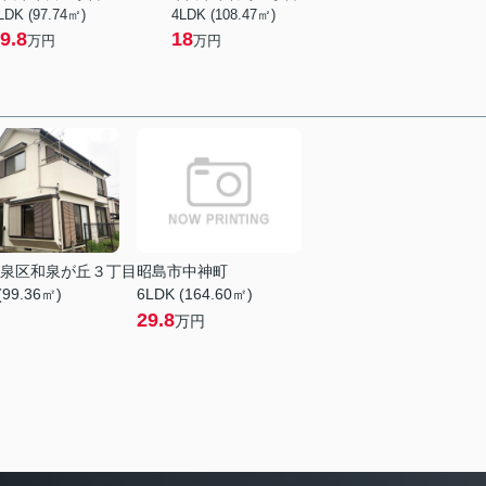
LDK (97.74㎡)
4LDK (108.47㎡)
9.8
18
万円
万円
泉区和泉が丘３丁目
昭島市中神町
(99.36㎡)
6LDK (164.60㎡)
29.8
万円