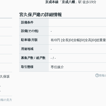
京成本線
「
京成八幡
」駅 徒歩19分
宮久保戸建の詳細情報
設備条件
設備(その他)
-
駐車場/月額
有/0円 [全長]0/[全幅]0/[全高]0/[総重量
用途地域
-
募集戸数 / 総戸数
- / -
取引態様
専任媒介
情報
宮久保坂
分
分
情報の見方