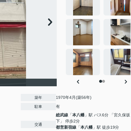
1970年4月(築56年)
築年
有
駐車
総武線
「
本八幡
」駅 バス6分 「宮久保坂
下」 停歩2分
交通
都営新宿線
「
本八幡
」駅 徒歩19分