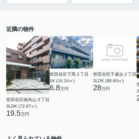
近隣の物件
世田谷区下馬３丁目
世田谷区千歳台２丁目
1K (16.24㎡)
3LDK (88.60㎡)
6.8
28
万円
万円
3
世田谷区南烏山３丁目
3LDK (72.87㎡)
19.5
万円
よく見られている物件