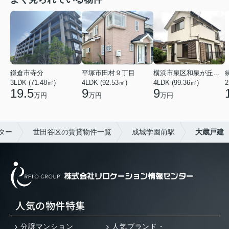
鎌倉市寺分
平塚市田村９丁目
横浜市泉区和泉が丘３丁目
3LDK (71.48㎡)
4LDK (92.53㎡)
4LDK (99.36㎡)
2
19.5
9
9
万円
万円
万円
ター
世田谷区の賃貸物件一覧
成城学園前駅
大蔵戸建
人気の物件特集
分譲マンション
人気ブランド・