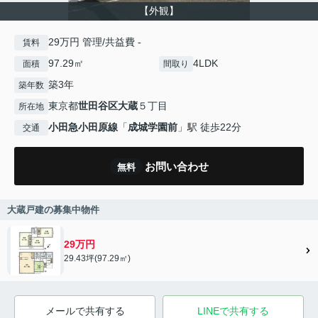
【外観】
29万円 管理/共益費 -
賃料
97.29㎡
4LDK
面積
間取り
築3年
築年数
東京都
世田谷区
大蔵
５丁目
所在地
小田急小田原線
「
成城学園前
」駅 徒歩22分
交通
お問い合わせ
無料
大蔵戸建の募集中物件
29万円
29.43坪(97.29㎡)
メールで共有する
LINEで共有する