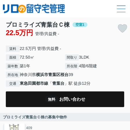
プロミライズ青葉台Ｃ棟
空室1
22.5万円
管理/共益費 -
22.5万円 管理/共益費 -
賃料
72.50㎡
3LDK
面積
間取り
築1年
4階/6階建
築年数
所在階
神奈川県
横浜市青葉区
桜台
39
所在地
東急田園都市線
「
青葉台
」駅 徒歩12分
交通
お問い合わせ
無料
プロミライズ青葉台Ｃ棟の募集中物件
409