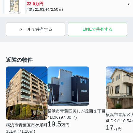
22.5万円
4階 / 21.93坪(72.50㎡)
メールで共有する
LINEで共有する
近隣の物件
横浜市青葉区美しが丘西１丁目
横浜市青葉区
4LDK (97.80㎡)
4LDK (110.54
19.5
万円
横浜市青葉区市ケ尾町
17
万円
3LDK (71.10㎡)