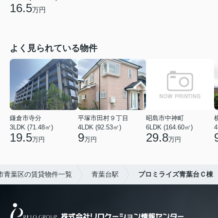
16.5
万円
よく見られている物件
鎌倉市寺分
平塚市田村９丁目
昭島市中神町
3LDK (71.48㎡)
4LDK (92.53㎡)
6LDK (164.60㎡)
4
19.5
9
29.8
万円
万円
万円
市青葉区の賃貸物件一覧
青葉台駅
プロミライズ青葉台Ｃ棟