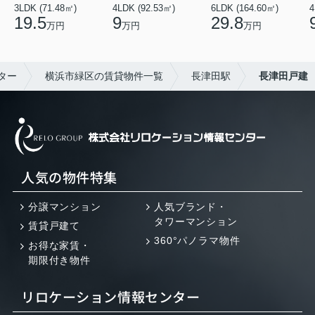
3LDK (71.48㎡)
4LDK (92.53㎡)
6LDK (164.60㎡)
4
19.5
9
29.8
万円
万円
万円
ター
横浜市緑区の賃貸物件一覧
長津田駅
長津田戸建
人気の物件特集
分譲マンション
人気ブランド・
タワーマンション
賃貸戸建て
360°パノラマ物件
お得な家賃・
期限付き物件
リロケーション情報センター