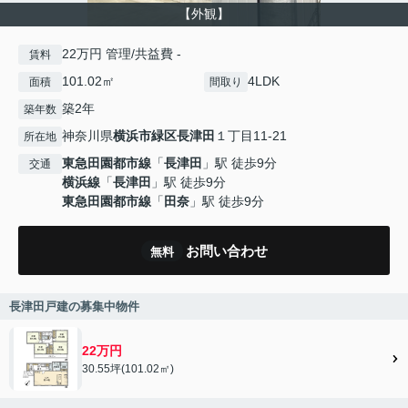
【外観】
22万円 管理/共益費 -
賃料
101.02㎡
4LDK
面積
間取り
築2年
築年数
神奈川県
横浜市緑区
長津田
１丁目11-21
所在地
東急田園都市線
「
長津田
」駅 徒歩9分
交通
横浜線
「
長津田
」駅 徒歩9分
東急田園都市線
「
田奈
」駅 徒歩9分
お問い合わせ
無料
長津田戸建の募集中物件
22万円
30.55坪(101.02㎡)