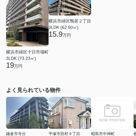
横浜市緑区鴨居２丁目
3LDK (62.50㎡)
15.9
万円
横浜市緑区十日市場町
3LDK (73.23㎡)
19
万円
よく見られている物件
鎌倉市寺分
平塚市田村９丁目
昭島市中神町