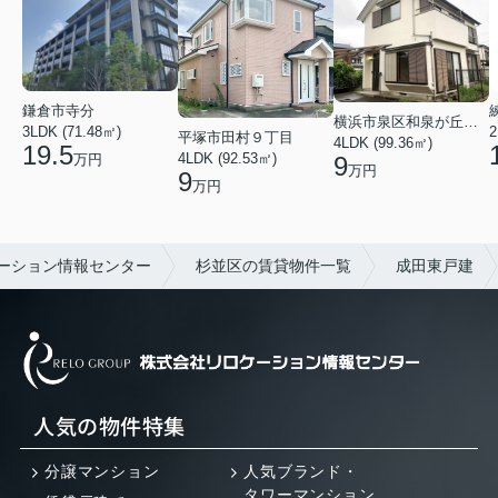
鎌倉市寺分
横浜市泉区和泉が丘３丁目
3LDK (71.48㎡)
2
平塚市田村９丁目
4LDK (99.36㎡)
19.5
4LDK (92.53㎡)
9
万円
万円
9
万円
ーション情報センター
杉並区の賃貸物件一覧
成田東戸建
人気の物件特集
分譲マンション
人気ブランド・
タワーマンション