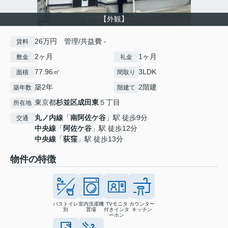
【外観】
26万円 管理/共益費 -
賃料
2ヶ月
1ヶ月
敷金
礼金
77.96㎡
3LDK
面積
間取り
築2年
2階建
築年数
階建て
東京都
杉並区
成田東
５丁目
所在地
丸ノ内線
「
南阿佐ケ谷
」駅 徒歩9分
交通
中央線
「
阿佐ケ谷
」駅 徒歩12分
中央線
「
荻窪
」駅 徒歩13分
物件の特徴
バストイレ
室内洗濯機
TVモニタ
カウンター
別
置場
付きインタ
キッチン
ーホン