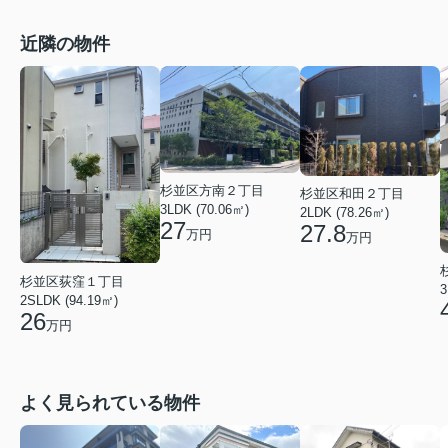
近隣の物件
杉並区方南２丁目
杉並区和田２丁目
3LDK (70.06㎡)
2LDK (78.26㎡)
27
27.8
万円
万円
杉並区荻窪１丁目
3
2SLDK (94.19㎡)
26
万円
よく見られている物件