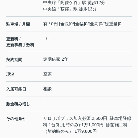
中央線
「
阿佐ケ谷
」駅 徒歩12分
中央線
「
荻窪
」駅 徒歩13分
有 / 0円 [全長]0/[全幅]0/[全高]0/[総重量]0
駐車場 / 月額
- / -
更新料 /
更新事務手数料
定期借家 2年
契約期間
空家
現況
相談
入居可能日
-
敷金積み増し
リロサポプラス加入必須:2,500円 駐車場登録
その他条件
料 1台(利用時のみ):1万1,000円 除菌施工料
（契約時のみ）:1万9,800円