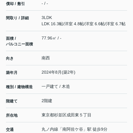
- / -
償却 / 敷引
3LDK
間取り / 詳細
LDK 16.3帖
/
洋室 4.8帖
/
洋室 6.6帖
/
洋室 6.7帖
77.96㎡ / -
面積 /
バルコニー面積
南西
向き
2024年8月(築2年)
築年月
一戸建て / 木造
種別 / 建物構造
2階建
階建て
東京都
杉並区
成田東
５丁目
所在地
丸ノ内線
「
南阿佐ケ谷
」駅 徒歩9分
交通