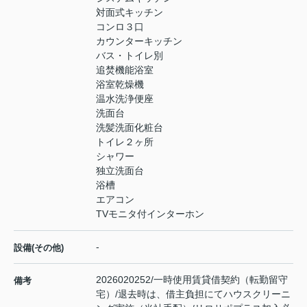
対面式キッチン
コンロ３口
カウンターキッチン
バス・トイレ別
追焚機能浴室
浴室乾燥機
温水洗浄便座
洗面台
洗髪洗面化粧台
トイレ２ヶ所
シャワー
独立洗面台
浴槽
エアコン
TVモニタ付インターホン
-
設備(その他)
2026020252/一時使用賃貸借契約（転勤留守
備考
宅）/退去時は、借主負担にてハウスクリーニ