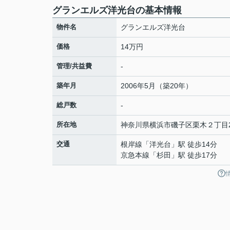
グランエルズ洋光台の基本情報
物件名
グランエルズ洋光台
価格
14万円
管理/共益費
-
築年月
2006年5月（築20年）
総戸数
-
所在地
神奈川県
横浜市磯子区
栗木
２丁目2
交通
根岸線
「
洋光台
」駅 徒歩14分
京急本線
「
杉田
」駅 徒歩17分