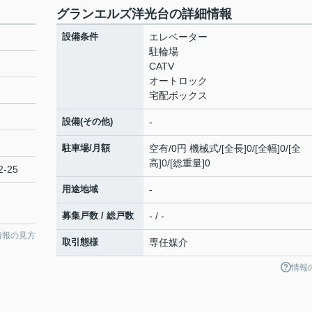
グランエルズ洋光台の詳細情報
設備条件
エレベーター
駐輪場
CATV
オートロック
宅配ボックス
設備(その他)
-
駐車場/月額
空有/0円 機械式/[全長]0/[全幅]0/[全
高]0/[総重量]0
-25
用途地域
-
募集戸数 / 総戸数
- / -
情報の見方
取引態様
専任媒介
情報