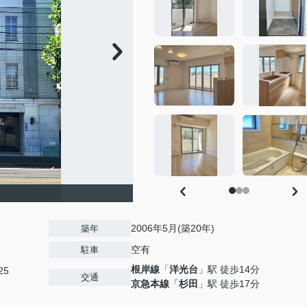
2006年5月(築20年)
築年
空有
駐車
根岸線
「
洋光台
」駅 徒歩14分
25
交通
京急本線
「
杉田
」駅 徒歩17分