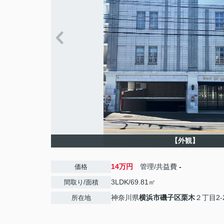
【外観】
14万円
管理/共益費
-
価格
3LDK/69.81㎡
間取り/面積
神奈川県
横浜市磯子区
栗木
２丁目2-
所在地