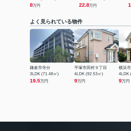
8
22.8
1
万円
万円
よく見られている物件
鎌倉市寺分
平塚市田村９丁目
横浜市
3LDK (71.48㎡)
4LDK (92.53㎡)
4LDK 
19.5
9
9
万円
万円
万円