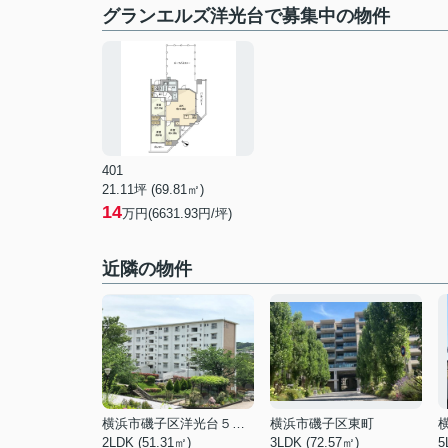
グランエルズ洋光台で募集中の物件
401
21.11坪 (69.81㎡)
14
万円(6631.93円/坪)
近隣の物件
横浜市磯子区洋光台５丁目
横浜市磯子区東町
2LDK (51.31㎡)
3LDK (72.57㎡)
5