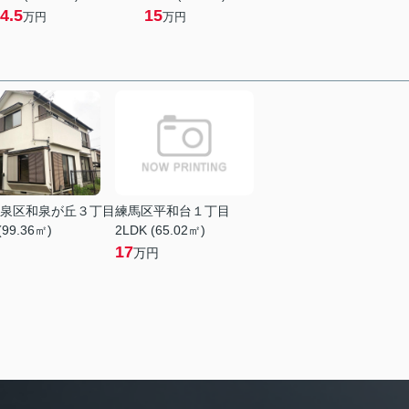
4.5
15
万円
万円
泉区和泉が丘３丁目
練馬区平和台１丁目
(99.36㎡)
2LDK (65.02㎡)
17
万円