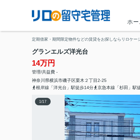
ホー
定期借家・期間限定物件などの賃貸をお探しならリロケー
グランエルズ洋光台
14万円
管理/共益費 -
神奈川県
横浜市磯子区
栗木
２丁目2-25
根岸線「洋光台」駅徒歩14分
京急本線「杉田」駅徒
1
/
17