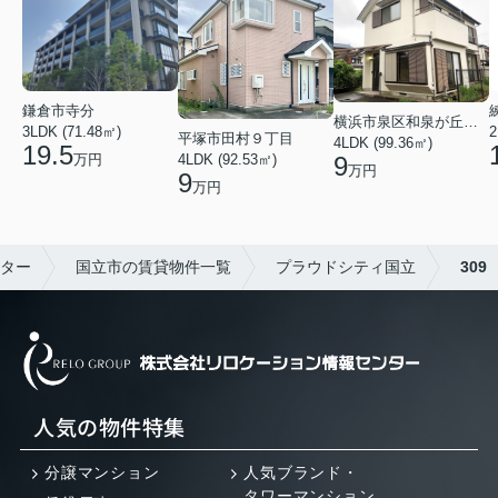
鎌倉市寺分
横浜市泉区和泉が丘３丁目
3LDK (71.48㎡)
2
平塚市田村９丁目
4LDK (99.36㎡)
19.5
4LDK (92.53㎡)
9
万円
万円
9
万円
ター
国立市の賃貸物件一覧
プラウドシティ国立
309
人気の物件特集
分譲マンション
人気ブランド・
タワーマンション