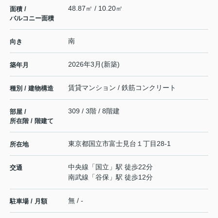
48.87㎡ / 10.20㎡
面積 /
バルコニー面積
南
向き
2026年3月(新築)
築年月
賃貸マンション / 鉄筋コンクリート
種別 / 建物構造
309 / 3階 / 8階建
部屋 /
所在階 / 階建て
東京都
国立市
富士見台
１丁目28-1
所在地
中央線
「
国立
」駅 徒歩22分
交通
南武線
「
谷保
」駅 徒歩12分
無 / -
駐車場 / 月額