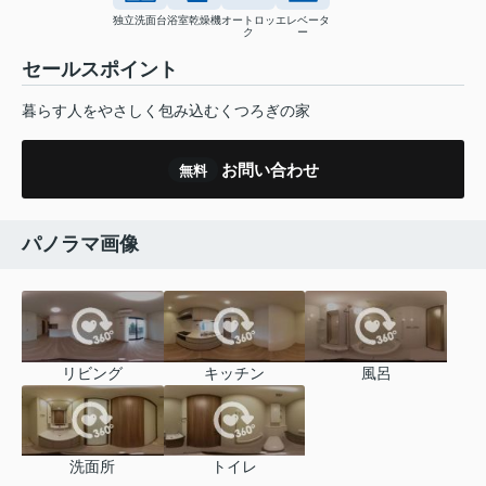
独立洗面台
浴室乾燥機
オートロッ
エレベータ
ク
ー
セールスポイント
暮らす人をやさしく包み込むくつろぎの家
お問い合わせ
無料
パノラマ画像
リビング
キッチン
風呂
洗面所
トイレ