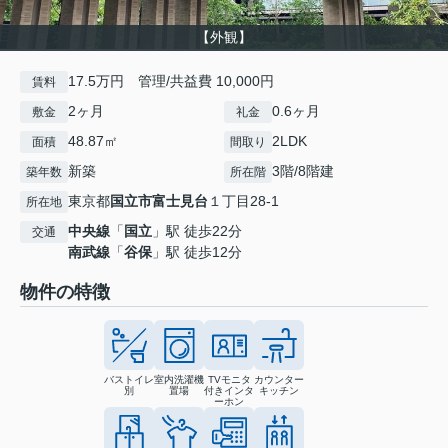
【外観】
17.5万円 管理/共益費 10,000円
賃料
2ヶ月
0.6ヶ月
敷金
礼金
48.87㎡
2LDK
面積
間取り
新築
3階/8階建
築年数
所在階
東京都
国立市
富士見台
１丁目28-1
所在地
中央線
「
国立
」駅 徒歩22分
交通
南武線
「
谷保
」駅 徒歩12分
物件の特徴
バストイレ
室内洗濯機
TVモニタ
カウンター
別
置場
付きインタ
キッチン
ーホン