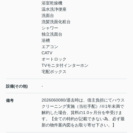
浴室乾燥機
温水洗浄便座
洗面台
洗髪洗面化粧台
シャワー
独立洗面台
浴槽
エアコン
CATV
オートロック
TVモニタ付インターホン
宅配ボックス
-
設備(その他)
2026060080/退去時は、借主負担にてハウス
備考
クリーニング実施（当社手配）/※1年未満で
解約した場合、賃料の1.0ヶ月分を申受けま
す。【全ての特約が記載できない為、必ず最
新の物件案内図をお取り寄せ下さい。】