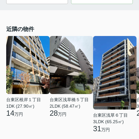
近隣の物件
台東区根岸１丁目
台東区浅草橋５丁目
1DK (27.90㎡)
2LDK (58.47㎡)
3
14
28
万円
万円
台東区浅草６丁目
3LDK (65.25㎡)
31
万円