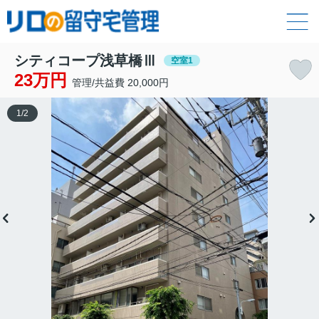
シティコープ浅草橋Ⅲ
空室1
23万円
管理/共益費 20,000円
1
/
2