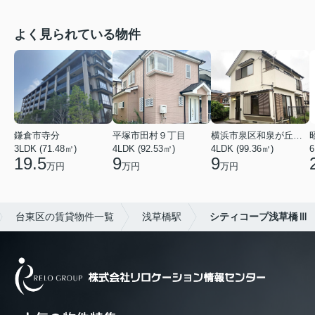
よく見られている物件
鎌倉市寺分
平塚市田村９丁目
横浜市泉区和泉が丘３丁目
3LDK (71.48㎡)
4LDK (92.53㎡)
4LDK (99.36㎡)
6
19.5
9
9
万円
万円
万円
台東区の賃貸物件一覧
浅草橋駅
シティコープ浅草橋Ⅲ