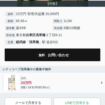
【外観】
23万円 管理/共益費 20,000円
賃料
65.85㎡
1LDK
面積
間取り
築33年
6階/10階建
築年数
所在階
東京都
台東区
浅草橋
３丁目8-11
所在地
総武線
「
浅草橋
」駅 徒歩5分
交通
お問い合わせ
無料
シティコープ浅草橋Ⅲの募集中物件
605
23万円
6階 / 19.91坪(65.85㎡)
メールで共有する
LINEで共有する