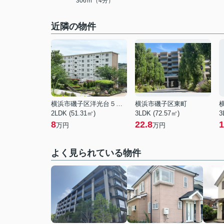
306ｍ（4分）
近隣の物件
横浜市磯子区洋光台５丁目
横浜市磯子区東町
2LDK (51.31㎡)
3LDK (72.57㎡)
3
8
22.8
1
万円
万円
よく見られている物件