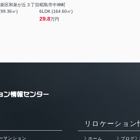
泉区和泉が丘３丁目
昭島市中神町
(99.36㎡)
6LDK (164.60㎡)
29.8
万円
リロケーション
ーマンション
ホーム
ブログ