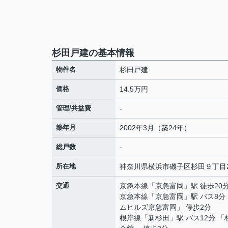
杉田戸建の基本情報
物件名
杉田戸建
価格
14.5万円
管理/共益費
-
築年月
2002年3月（築24年）
総戸数
-
所在地
神奈川県
横浜市磯子区
杉田
９丁目2
交通
京急本線
「
京急富岡
」駅 徒歩20
京急本線
「
京急富岡
」駅 バス8分
ムヒルズ京急富岡」 停歩2分
根岸線
「
新杉田
」駅 バス12分 