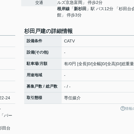
ルズ京急富岡」 停歩2分
交通
根岸線
「
新杉田
」駅 バス12分 「杉田台
館」 停歩3分
杉田戸建の詳細情報
設備条件
CATV
設備(その他)
-
駐車場/月額
有/0円 [全長]0/[全幅]0/[全高]0/[総重量
用途地域
-
募集戸数 / 総戸数
- / -
2-24
取引態様
専任媒介
情報
分
 「パー
「杉田台