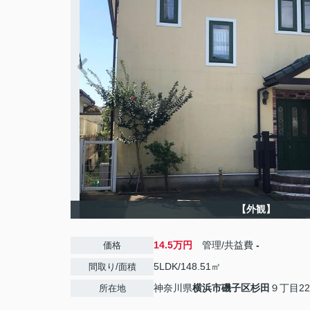
【外観】
14.5万円
管理/共益費
-
価格
5LDK/148.51㎡
間取り/面積
神奈川県
横浜市磯子区
杉田
９丁目22
所在地