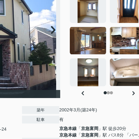
2002年3月(築24年)
築年
有
駐車
京急本線
「
京急富岡
」駅 徒歩20分
-24
京急本線
「
京急富岡
」駅 バス8分 「パ