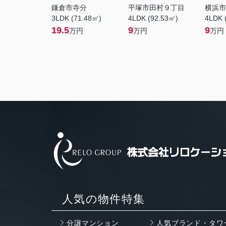
鎌倉市寺分
平塚市田村９丁目
横浜市
3LDK (71.48㎡)
4LDK (92.53㎡)
4LDK 
19.5
9
9
万円
万円
万円
人気の物件特集
分譲マンション
人気ブランド・タワ